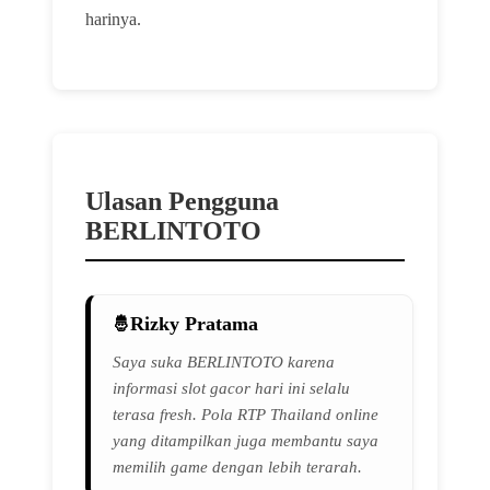
harinya.
Ulasan Pengguna
BERLINTOTO
Rizky Pratama
Saya suka BERLINTOTO karena
informasi slot gacor hari ini selalu
terasa fresh. Pola RTP Thailand online
yang ditampilkan juga membantu saya
memilih game dengan lebih terarah.