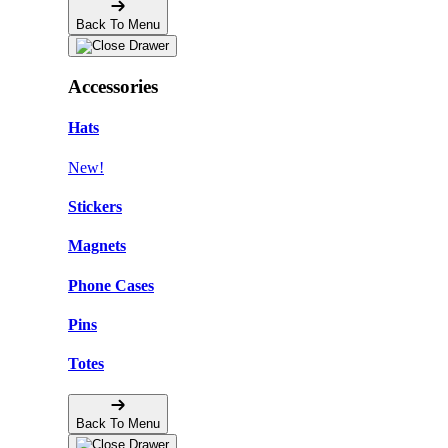
Back To Menu
Accessories
Hats
New!
Stickers
Magnets
Phone Cases
Pins
Totes
Back To Menu