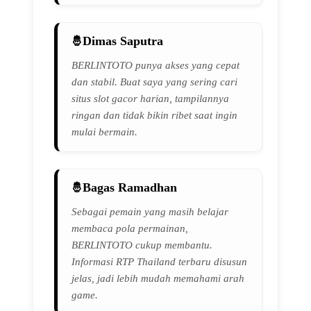
Dimas Saputra
BERLINTOTO punya akses yang cepat
dan stabil. Buat saya yang sering cari
situs slot gacor harian, tampilannya
ringan dan tidak bikin ribet saat ingin
mulai bermain.
Bagas Ramadhan
Sebagai pemain yang masih belajar
membaca pola permainan,
BERLINTOTO cukup membantu.
Informasi RTP Thailand terbaru disusun
jelas, jadi lebih mudah memahami arah
game.