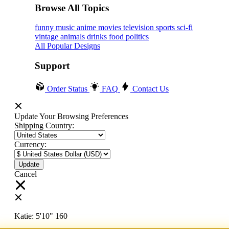
Browse All Topics
funny
music
anime
movies
television
sports
sci-fi
vintage
animals
drinks
food
politics
All Popular Designs
Support
Order Status
FAQ
Contact Us
Update Your Browsing Preferences
Shipping Country:
Currency:
Cancel
Katie:
5'10"
160