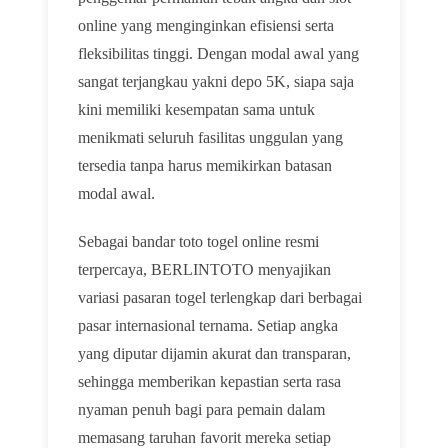
online yang menginginkan efisiensi serta
fleksibilitas tinggi. Dengan modal awal yang
sangat terjangkau yakni depo 5K, siapa saja
kini memiliki kesempatan sama untuk
menikmati seluruh fasilitas unggulan yang
tersedia tanpa harus memikirkan batasan
modal awal.
Sebagai bandar toto togel online resmi
terpercaya, BERLINTOTO menyajikan
variasi pasaran togel terlengkap dari berbagai
pasar internasional ternama. Setiap angka
yang diputar dijamin akurat dan transparan,
sehingga memberikan kepastian serta rasa
nyaman penuh bagi para pemain dalam
memasang taruhan favorit mereka setiap