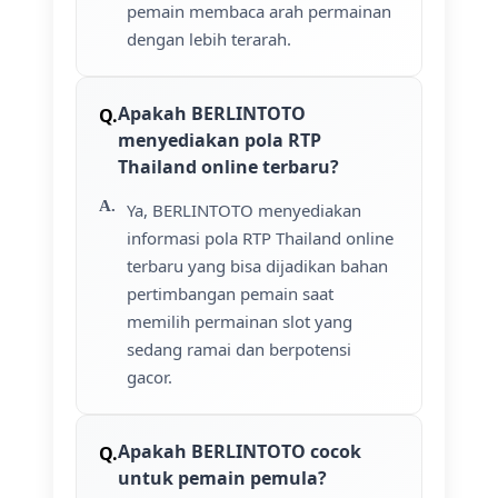
pemain membaca arah permainan
dengan lebih terarah.
Apakah BERLINTOTO
menyediakan pola RTP
Thailand online terbaru?
Ya, BERLINTOTO menyediakan
informasi pola RTP Thailand online
terbaru yang bisa dijadikan bahan
pertimbangan pemain saat
memilih permainan slot yang
sedang ramai dan berpotensi
gacor.
Apakah BERLINTOTO cocok
untuk pemain pemula?