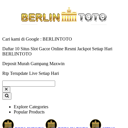
Cari kami di Google : BERLINTOTO
Daftar 10 Situs Slot Gacor Online Resmi Jackpot Setiap Hari
BERLINTOTO
Deposit Murah Gampang Maxwin
Rtp Terupdate Live Setiap Hari
Explore Categories
Popular Products