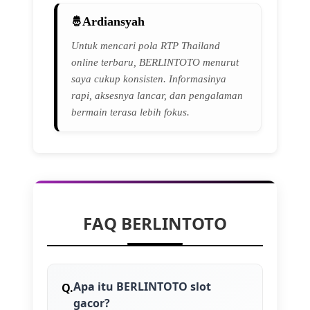
Ardiansyah
Untuk mencari pola RTP Thailand
online terbaru, BERLINTOTO menurut
saya cukup konsisten. Informasinya
rapi, aksesnya lancar, dan pengalaman
bermain terasa lebih fokus.
FAQ BERLINTOTO
Apa itu BERLINTOTO slot
gacor?