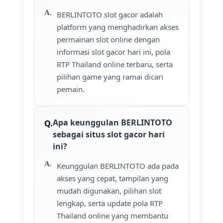
BERLINTOTO slot gacor adalah
platform yang menghadirkan akses
permainan slot online dengan
informasi slot gacor hari ini, pola
RTP Thailand online terbaru, serta
pilihan game yang ramai dicari
pemain.
Apa keunggulan BERLINTOTO
sebagai situs slot gacor hari
ini?
Keunggulan BERLINTOTO ada pada
akses yang cepat, tampilan yang
mudah digunakan, pilihan slot
lengkap, serta update pola RTP
Thailand online yang membantu