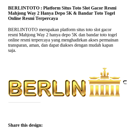
BERLINTOTO : Platform Situs Toto Slot Gacor Resmi
Mahjong Way 2 Hanya Depo 5K & Bandar Toto Togel
Online Resmi Terpercaya
BERLINTOTO merupakan platform situs toto slot gacor
resmi Mahjong Way 2 hanya depo 5K dan bandar toto togel
online resmi terpercaya yang menghadirkan akses permainan
transparan, aman, dan dapat diakses dengan mudah kapan
saja.
Share this design: