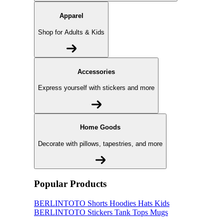
Apparel
Shop for Adults & Kids
Accessories
Express yourself with stickers and more
Home Goods
Decorate with pillows, tapestries, and more
Popular Products
BERLINTOTO
Shorts
Hoodies
Hats
Kids
BERLINTOTO
Stickers
Tank Tops
Mugs