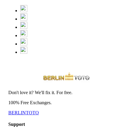
Don't love it? We'll fix it. For free.
100% Free Exchanges.
BERLINTOTO
Support