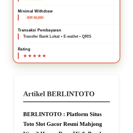
Minimal Withdraw
IDR 50,000
Transaksi Pembayaran
Transfer Bank Lokal • E-wallet • QRIS
Rating
Artikel BERLINTOTO
BERLINTOTO : Platform Situs
Toto Slot Gacor Resmi Mahjong